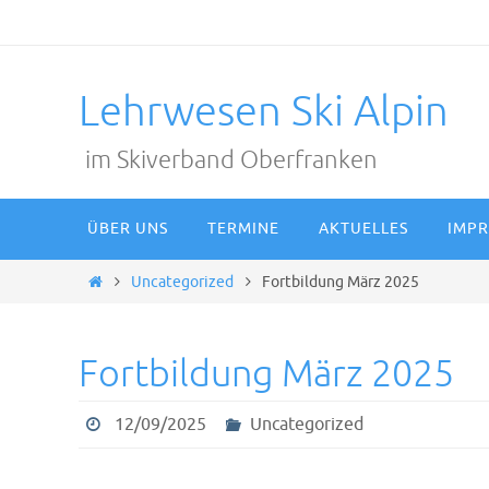
Zum
Inhalt
springen
Lehrwesen Ski Alpin
im Skiverband Oberfranken
Zum
ÜBER UNS
TERMINE
AKTUELLES
IMPR
Inhalt
springen
Start
Uncategorized
Fortbildung März 2025
Fortbildung März 2025
12/09/2025
Uncategorized